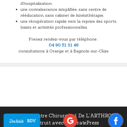
d’hospitalisation;
une convalescence simplifiée, sans centre de
rééducation, sans cabinet de kinésithérapie;
une récupération rapide vers la reprise des sports,
loisirs et activités professionnelles.
Prenez rendez-vous par téléphone :
04 90 51 31 46
consultations à Orange et à Bagnols-sur-Cèze
© 2026 Le Centre Chirurgical De L'ARTHROSE
•
RDV
Construit avec
GeneratePress